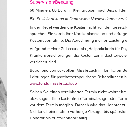
Supervision/Beratung
60 Minuten; 80 Euro, in Kleingruppen nach Anzahl de
Ein Sozialtarif kann in finanziellen Notsituationen ver
In der Regel werden die Kosten nicht von den geset
sprechen Sie vorab Ihre Krankenkasse an und erfragen
Kostenübernahme. Die Abrechnung meiner Leistung erf
Aufgrund meiner Zulassung als „Heilpraktikerin für P
Krankenversicherungen die Kosten zumindest teilweise
versichert sind.
Betroffene von sexuellem Missbrauch im familiären Be
Leistungen für psychotherapeutische Behandlungen be
www.fonds-missbrauch.de
Sollten Sie einen vereinbarten Termin nicht wahrnehmen
abzusagen. Eine kostenfreie Terminabsage oder Termi
vor dem Termin möglich. Danach wird das Honorar zu 
Nichterscheinen ohne vorherige Absage, bis späteste
Honorar als Ausfallhonorar fällig.