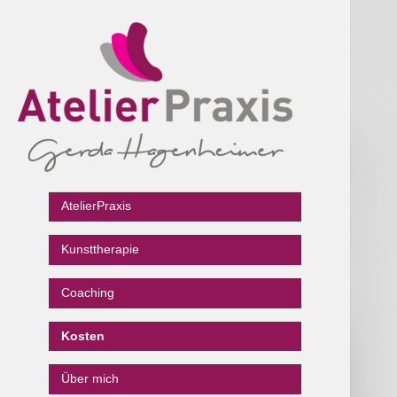
Gerda Hagenheimer
Atelier Praxis
AtelierPraxis
Kunsttherapie
Coaching
Kosten
Über mich