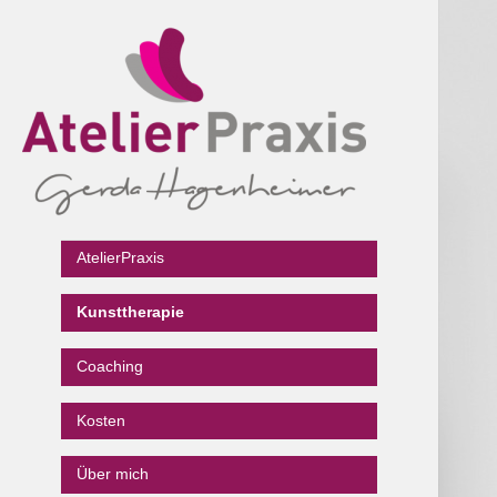
Gerda Hagenheimer
Atelier Praxis
AtelierPraxis
Kunsttherapie
Coaching
Kosten
Über mich