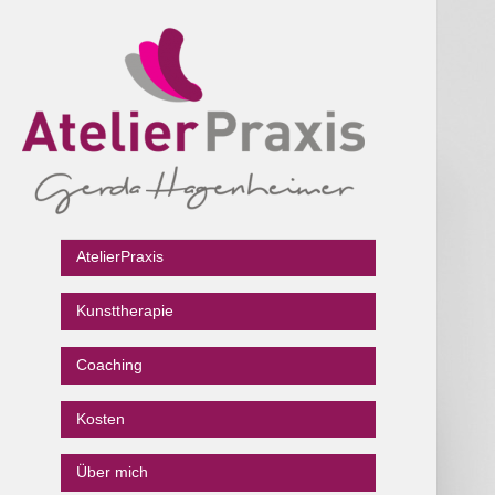
Gerda Hagenheimer
Atelier Praxis
AtelierPraxis
Kunsttherapie
Coaching
Kosten
Über mich