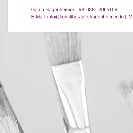
n
Gerda Hagenheimer | Tel: 0861-2065106
n
E-Mail: info@kunsttherapie-hagenheimer.de
|
I
a
c
h
: